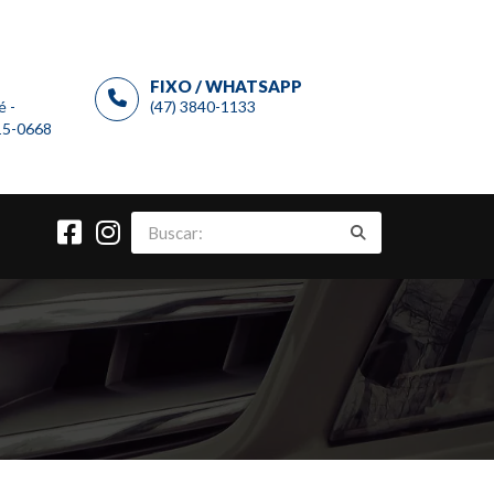
FIXO / WHATSAPP
é -
(47) 3840-1133
915-0668