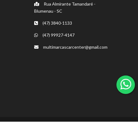
Rua Almirante Tamandaré -
Blumenau - SC
(47) 3840-1133
(47) 99927-4147
multimarcascarcenter@gmail.com
Nossas mídias sociais: