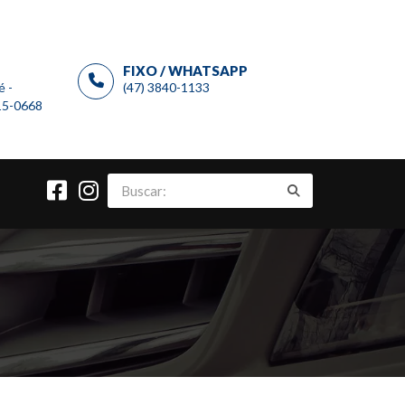
FIXO / WHATSAPP
é -
(47) 3840-1133
915-0668