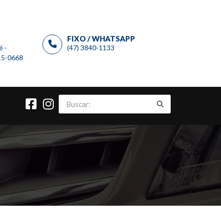
FIXO / WHATSAPP
é -
(47) 3840-1133
915-0668