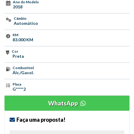
Ano do Modelo
2018
Câmbio
Automático
KM
83.000 KM
Cor
Preta
Combustível
Álc./Gasol.
Placa
G*****2
WhatsApp
Faça uma proposta!