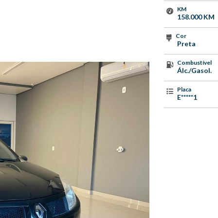
KM
158.000 KM
Cor
Preta
Combustível
Álc./Gasol.
Placa
E*****1