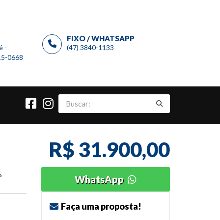
FIXO / WHATSAPP
é -
(47) 3840-1133
915-0668
R$ 31.900,00
o
WhatsApp
Faça uma proposta!