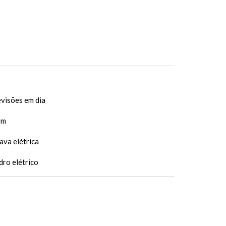
visões em dia
om
ava elétrica
dro elétrico